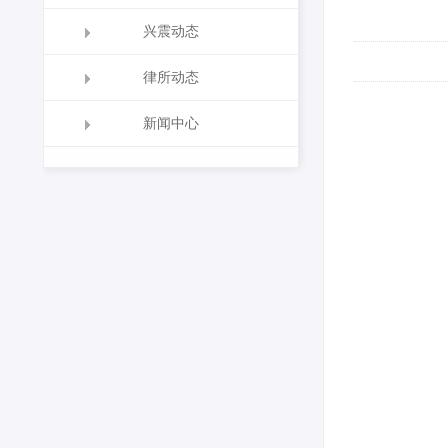
兴震动态
律所动态
2
新闻中心
室
主
省
河
主
邪