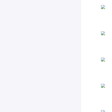
参
“
向
在